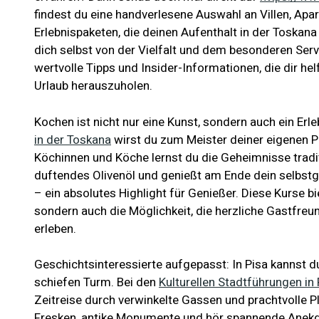
findest du eine handverlesene Auswahl an Villen, A
Erlebnispaketen, die deinen Aufenthalt in der Toska
dich selbst von der Vielfalt und dem besonderen Serv
wertvolle Tipps und Insider-Informationen, die dir h
Urlaub herauszuholen.
Kochen ist nicht nur eine Kunst, sondern auch ein Erle
in der Toskana
wirst du zum Meister deiner eigenen P
Köchinnen und Köche lernst du die Geheimnisse tradit
duftendes Olivenöl und genießt am Ende dein selbst
– ein absolutes Highlight für Genießer. Diese Kurse bie
sondern auch die Möglichkeit, die herzliche Gastfre
erleben.
Geschichtsinteressierte aufgepasst: In Pisa kannst 
schiefen Turm. Bei den
Kulturellen Stadtführungen in 
Zeitreise durch verwinkelte Gassen und prachtvolle P
Fresken, antike Monumente und hör spannende Anekd