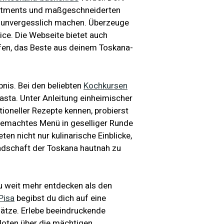
partments und maßgeschneiderten
na unvergesslich machen. Überzeuge
ice. Die Webseite bietet auch
elfen, das Beste aus deinem Toskana-
bnis. Bei den beliebten
Kochkursen
asta. Unter Anleitung einheimischer
ioneller Rezepte kennen, probierst
gemachtes Menü in geselliger Runde
ten nicht nur kulinarische Einblicke,
undschaft der Toskana hautnah zu
du weit mehr entdecken als den
Pisa
begibst du dich auf eine
lätze. Erlebe beeindruckende
oten über die mächtigen