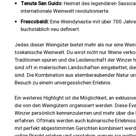
Tenuta San Guido:
Heimat des legendären Sassicai
internationale Weinwelt revolutionierte.
Frescobaldi:
Eine Weindynastie mit über 700 Jahren
buchstäblich neu definiert.
Jedes dieser Weingüter bietet mehr als nur eine Weinp
toskanische Weinwelt. Du wirst nicht nur Weine verko
Traditionen spüren und die Leidenschaft der Winzer 
sind oft in malerischen Landschaften eingebettet, di
sind. Die Kombination aus atemberaubender Natur un
Besuch zu einem unvergesslichen Erlebnis.
Ein weiteres Highlight ist die Möglichkeit, an exklus
die von den Weingütern organisiert werden. Diese Even
Winzer persönlich kennenzulernen und mehr über die 
erfahren. Oftmals werden auch kulinarische Erlebnis
mit perfekt abgestimmten Gerichten kombiniert werde
vollen Pracht erleben und verstehen, warum sie welt