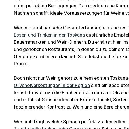
unter perfekten Bedingungen. Das mediterrane Klima
Nächten schafft ideale Voraussetzungen für Weine vo
Wer in die kulinarische Gesamterfahrung eintauchen 
Essen und Trinken in der Toskana
ausführliche Empfeh
Bauernmärkten und Wein-Dinnern. Du erhältst hier Insi
und gehobenen Restaurants, in denen du zu deinem Ch
Gerichte kombinieren kannst. So erlebst du die toska
Pracht.
Doch nicht nur Wein gehört zu einem echten Toskana-
Olivenölverkostungen in der Region
sind ein absolute
lernst du, wie man die Feinheiten von nativem Olivenö
und erfährst Spannendes über Erntezeitpunkt, Sorten 
faszinierender Kontrast zu Wein und eine Bereicheru
Wer sich fragt, welche Speisen perfekt zu den edlen T
Traditionelle toskanische Gerichte
einen Schatz an R