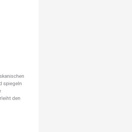
oskanischen
d spiegeln
e
leiht den