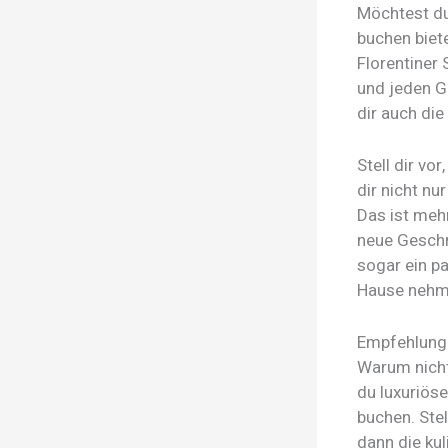
Möchtest du
buchen biet
Florentiner
und jeden Ge
dir auch die
Stell dir vo
dir nicht nu
Das ist mehr
neue Geschm
sogar ein p
Hause nehm
Empfehlunge
Warum nicht
du luxuriös
buchen. Stel
dann die kul