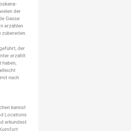
toskana-
uwelen der
ede Gasse
rn erzählen
 zubereiten.
geführt, der
nter erzählt.
t haben,
lleicht
 mit nach
uchen kannst
od Locations
und erkundest
r Komfort