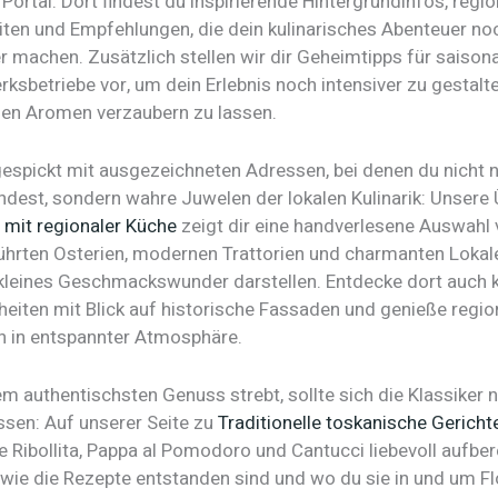
s Portal. Dort findest du inspirierende Hintergrundinfos, regi
ten und Empfehlungen, die dein kulinarisches Abenteuer no
r machen. Zusätzlich stellen wir dir Geheimtipps für saison
ksbetriebe vor, um dein Erlebnis noch intensiver zu gestalt
len Aromen verzaubern zu lassen.
 gespickt mit ausgezeichneten Adressen, bei denen du nicht 
ndest, sondern wahre Juwelen der lokalen Kulinarik: Unsere 
 mit regionaler Küche
zeigt dir eine handverlesene Auswahl
ührten Osterien, modernen Trattorien und charmanten Lokalen
n kleines Geschmackswunder darstellen. Entdecke dort auch
heiten mit Blick auf historische Fassaden und genieße regio
en in entspannter Atmosphäre.
 authentischsten Genuss strebt, sollte sich die Klassiker n
ssen: Auf unserer Seite zu
Traditionelle toskanische Gericht
e Ribollita, Pappa al Pomodoro und Cantucci liebevoll aufbere
, wie die Rezepte entstanden sind und wo du sie in und um F