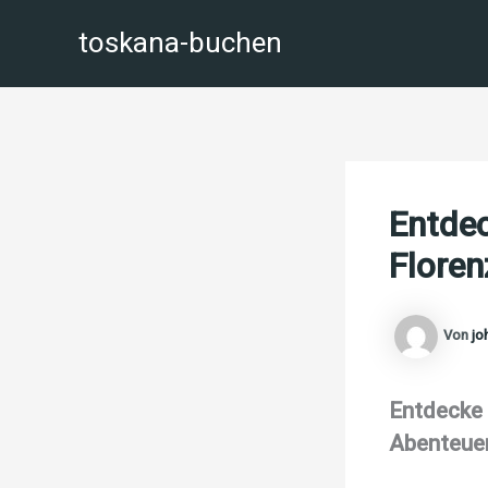
Zum
toskana-buchen
Inhalt
springen
Entdec
Flore
Von
jo
Entdecke 
Abenteuer