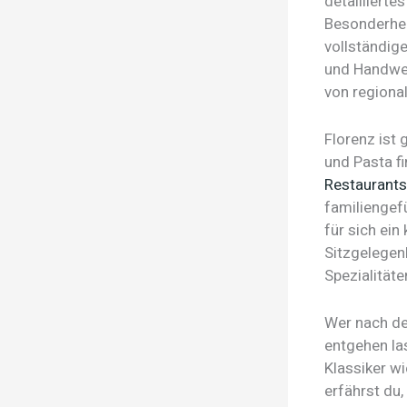
detaillierte
Besonderhei
vollständige
und Handwer
von regiona
Florenz ist
und Pasta fi
Restaurants
familiengef
für sich ei
Sitzgelegen
Spezialität
Wer nach dem
entgehen la
Klassiker wi
erfährst du