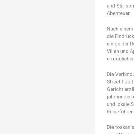
und Stil, so
Abenteuer.
Nach einem 
die Eindrüc
einige der 
Villen und 
ermöglichen
Die Verbind
Street Food 
Gericht erzä
jahrhundert
und lokale Sp
Reiseführer 
Die toskanis