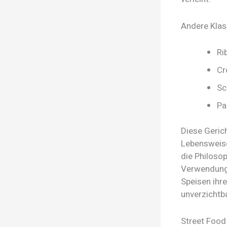
Andere Klass
Ri
Cr
Sc
Pa
Diese Gerich
Lebensweise
die Philosop
Verwendung 
Speisen ihr
unverzichtb
Street Food