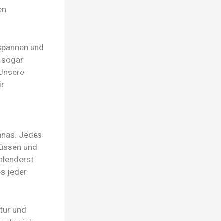
en
tspannen und
u sogar
 Unsere
ir
kanas. Jedes
flüssen und
hlenderst
es jeder
atur und