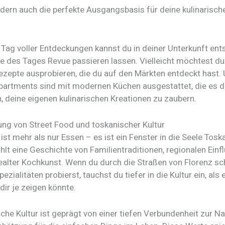
ndern auch die perfekte Ausgangsbasis für deine kulinarisch
Tag voller Entdeckungen kannst du in deiner Unterkunft en
ke des Tages Revue passieren lassen. Vielleicht möchtest d
Rezepte ausprobieren, die du auf den Märkten entdeckt hast.
Apartments sind mit modernen Küchen ausgestattet, die es d
, deine eigenen kulinarischen Kreationen zu zaubern.
ung von Street Food und toskanischer Kultur
ist mehr als nur Essen – es ist ein Fenster in die Seele Tos
hlt eine Geschichte von Familientraditionen, regionalen Ein
ealter Kochkunst. Wenn du durch die Straßen von Florenz sc
ezialitäten probierst, tauchst du tiefer in die Kultur ein, als 
dir je zeigen könnte.
che Kultur ist geprägt von einer tiefen Verbundenheit zur N