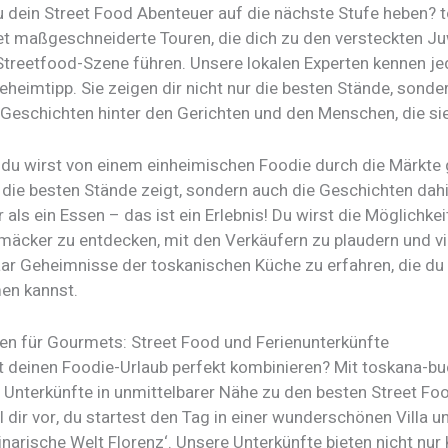
 dein Street Food Abenteuer auf die nächste Stufe heben? 
et maßgeschneiderte Touren, die dich zu den versteckten J
 Streetfood-Szene führen. Unsere lokalen Experten kennen j
heimtipp. Sie zeigen dir nicht nur die besten Stände, sonde
 Geschichten hinter den Gerichten und den Menschen, die sie
r, du wirst von einem einheimischen Foodie durch die Märkte 
r die besten Stände zeigt, sondern auch die Geschichten dahi
 als ein Essen – das ist ein Erlebnis! Du wirst die Möglichkei
äcker zu entdecken, mit den Verkäufern zu plaudern und vie
aar Geheimnisse der toskanischen Küche zu erfahren, die du
en kannst.
n für Gourmets: Street Food und Ferienunterkünfte
 deinen Foodie-Urlaub perfekt kombinieren? Mit toskana-b
e Unterkünfte in unmittelbarer Nähe zu den besten Street Fo
l dir vor, du startest den Tag in einer wunderschönen Villa 
inarische Welt Florenz‘. Unsere Unterkünfte bieten nicht nu