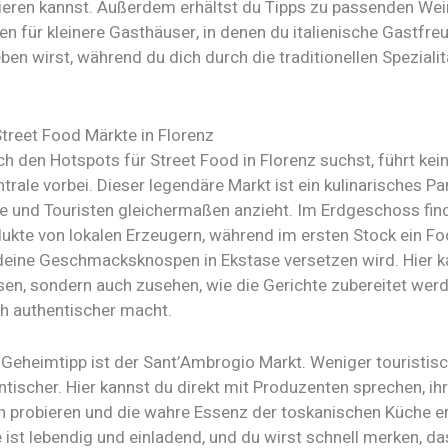
ieren kannst. Außerdem erhältst du Tipps zu passenden We
n für kleinere Gasthäuser, in denen du italienische Gastfre
ben wirst, während du dich durch die traditionellen Speziali
Street Food Märkte in Florenz
h den Hotspots für Street Food in Florenz suchst, führt ke
rale vorbei. Dieser legendäre Markt ist ein kulinarisches Pa
e und Touristen gleichermaßen anzieht. Im Erdgeschoss fin
dukte von lokalen Erzeugern, während im ersten Stock ein F
 deine Geschmacksknospen in Ekstase versetzen wird. Hier k
ssen, sondern auch zusehen, wie die Gerichte zubereitet wer
ch authentischer macht.
 Geheimtipp ist der Sant’Ambrogio Markt. Weniger touristisc
tischer. Hier kannst du direkt mit Produzenten sprechen, ih
en probieren und die wahre Essenz der toskanischen Küche er
ist lebendig und einladend, und du wirst schnell merken, da