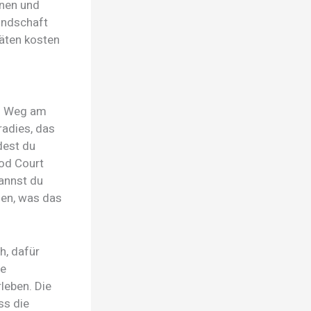
inen und
undschaft
täten kosten
in Weg am
radies, das
dest du
ood Court
annst du
den, was das
h, dafür
re
leben. Die
ss die