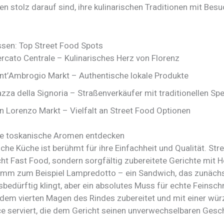
n stolz darauf sind, ihre kulinarischen Traditionen mit Bes
ssen: Top Street Food Spots
rcato Centrale – Kulinarisches Herz von Florenz
nt’Ambrogio Markt – Authentische lokale Produkte
azza della Signoria – Straßenverkäufer mit traditionellen Spe
n Lorenzo Markt – Vielfalt an Street Food Optionen
he toskanische Aromen entdecken
che Küche ist berühmt für ihre Einfachheit und Qualität. Str
cht Fast Food, sondern sorgfältig zubereitete Gerichte mit 
Nimm zum Beispiel Lampredotto – ein Sandwich, das zunächst
edürftig klingt, aber ein absolutes Muss für echte Feinsch
 dem vierten Magen des Rindes zubereitet und mit einer wür
e serviert, die dem Gericht seinen unverwechselbaren Ges