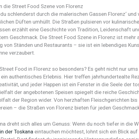
in die Street Food Szene von Florenz
r, du schlenderst durch die malerischen Gassen Florenz‘ und 
ichen Düften umhüllt. Die Straßen pulsieren vor kulinarische
ssen erzählt eine Geschichte von Tradition, Leidenschaft un
tem Geschmack. Die Street Food Szene in Florenz ist mehr a
von Ständen und Restaurants – sie ist ein lebendiges Kuns
inne verzaubert.
treet Food in Florenz so besonders? Es geht nicht nur ums
in authentisches Erlebnis. Hier treffen jahrhundertealte Re
tivität, und jeder Happen ist ein Fenster in die Seele der t
Vielfalt der angebotenen Speisen spiegelt die reiche Geschic
ielfalt der Region wider. Von herzhaften Fleischgerichten bis 
reien – die Straßen von Florenz bieten für jeden Geschmac
na dreht sich alles um Genuss: Wenn du noch tiefer in die W
 in der Toskana
eintauchen möchtest, lohnt sich ein Blick auf