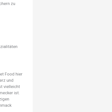
uchern zu
zialitäten
eet Food hier
Herz und
 vielleicht
mecker ist.
zigen
chmack