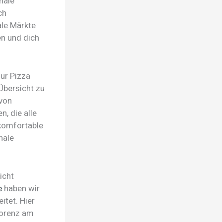
onale
ch
ale Märkte
en und dich
nur Pizza
Übersicht zu
 von
, die alle
 komfortable
nale
icht
e
haben wir
itet. Hier
lorenz am