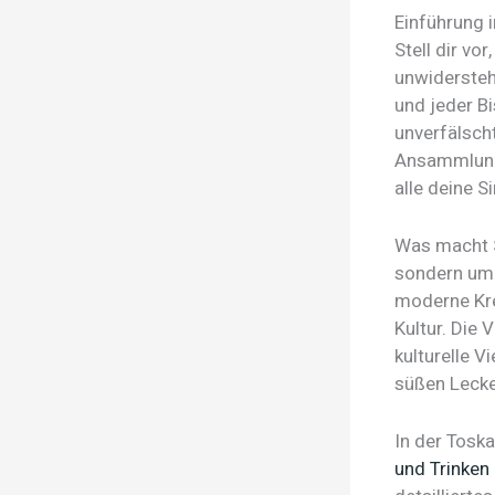
Einführung 
Stell dir vo
unwiderstehl
und jeder Bi
unverfälsch
Ansammlung 
alle deine S
Was macht S
sondern um e
moderne Krea
Kultur. Die 
kulturelle V
süßen Lecke
In der Toska
und Trinken