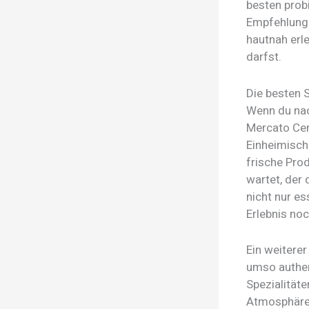
besten prob
Empfehlunge
hautnah erle
darfst.
Die besten 
Wenn du nac
Mercato Cent
Einheimisch
frische Pro
wartet, der
nicht nur e
Erlebnis no
Ein weiterer
umso authen
Spezialität
Atmosphäre 