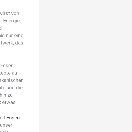
wirst von
r Energie,
d
ls nur eine
twerk, das
 Essen,
zepte auf
oskanischen
hte und die
hin zu
k etwas.
elt
Essen
 unser