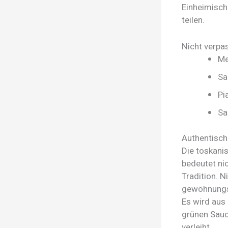
Einheimische
teilen.
Nicht verpa
Me
Sa
Pi
Sa
Authentisc
Die toskanis
bedeutet ni
Tradition. 
gewöhnungsb
Es wird aus
grünen Sauc
verleiht.