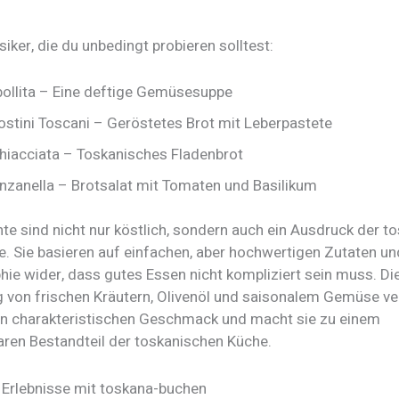
iker, die du unbedingt probieren solltest:
bollita – Eine deftige Gemüsesuppe
ostini Toscani – Geröstetes Brot mit Leberpastete
hiacciata – Toskanisches Fladenbrot
nzanella – Brotsalat mit Tomaten und Basilikum
te sind nicht nur köstlich, sondern auch ein Ausdruck der t
. Sie basieren auf einfachen, aber hochwertigen Zutaten un
hie wider, dass gutes Essen nicht kompliziert sein muss. Di
von frischen Kräutern, Olivenöl und saisonalem Gemüse ver
en charakteristischen Geschmack und macht sie zu einem
aren Bestandteil der toskanischen Küche.
 Erlebnisse mit toskana-buchen