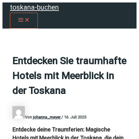
Zum
toskana-buchen
Inhalt
MAIN
springen
MENU
Entdecken Sie traumhafte
Hotels mit Meerblick in
der Toskana
Von
johanna_meyer
/
16. Juli 2025
Entdecke deine Traumferien: Magische
Hotels mit Meerblick in der Toskana, die dein