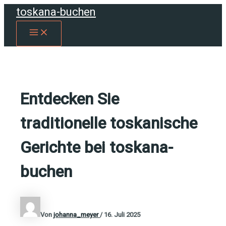
Zum
toskana-buchen
Inhalt
MAIN
springen
MENU
Entdecken Sie
traditionelle toskanische
Gerichte bei toskana-
buchen
Von
johanna_meyer
/
16. Juli 2025