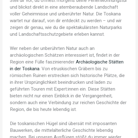
Stell dir vor, du öffnest morgens deine Ferienwohnungstür
und blickst direkt in eine atemberaubende Landschaft
voller Geheimnisse und unberührter Natur. Die Toskana
wartet nur darauf, von dir entdeckt zu werden – und wir
zeigen dir genau, wie du die spektakulärsten Naturparks
und Landschaftsschutzgebiete erleben kannst.
Wer neben der unberührten Natur auch an
archäologischen Schätzen interessiert ist, findet in der
Region eine Fülle faszinierender
Archäologische Stätten
in der Toskana
. Von etruskischen Gräbern bis zu
römischen Ruinen erstrecken sich historische Plätze, die
in ihrer Ursprünglichkeit beeindrucken und laden zu
geführten Touren mit Expert:innen ein. Diese Stätten
bieten nicht nur einen Einblick in die Vergangenheit,
sondern auch eine Verbindung zur reichen Geschichte der
Region, die bis heute lebendig ist.
Die toskanischen Hügel sind übersät mit imposanten
Bauwerken, die mittelalterliche Geschichte lebendig
machen. Bei unseren Ausflügen stößt du immer wieder